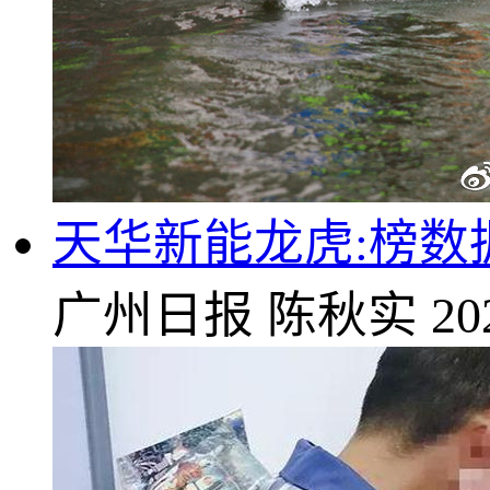
天华新能龙虎:榜数据
广州日报
陈秋实
20