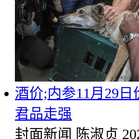
酒价;内参11月29
君品走强
封面新闻
陈淑贞
20