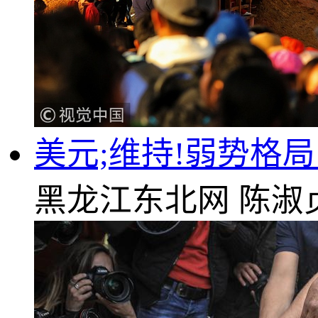
美元;维持!弱势格
黑龙江东北网
陈淑