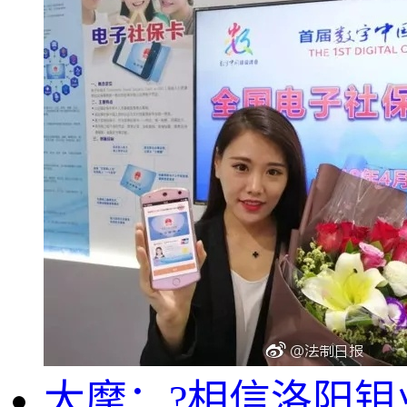
大摩：?相信洛阳钼业