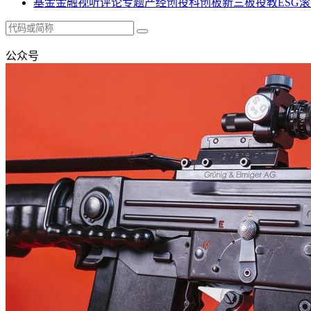
基金
金融
视听
评论
专题
产经
创投
科创板
新三板
投教
ESG
滚
公众号