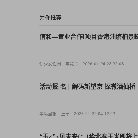
为你推荐
信和—置业合作!项目香港油塘柏景
伊秀女性网
李慧玲
2026-01-24 23:39:03
活动报;名 | 解码新望京 探微酒仙桥
半岛晨报
王宁
2026-01-29 04:12:03
“玉<”>见未来{：}华北春玉米即