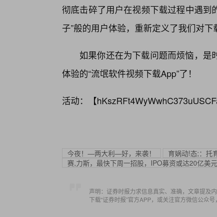
彻底击碎了用户在视频下载过程中遇到的
子”般的用户体验，重新定义了我们对下
如果你还在为下载问题而烦恼，是时
体验的“流氓软件视频下载App”了！
活动：【
hKszRFt4WyWwhC373uUSCF
今夜！—两大利—好，来袭！
育娲动!态;：
赛,力斯，最快下周一招股，IPO募资或达20亿美
声明：证券时报力求信息真实、准确，文章提及内
下载“证券时报”官方APP，或关注官方微信公众