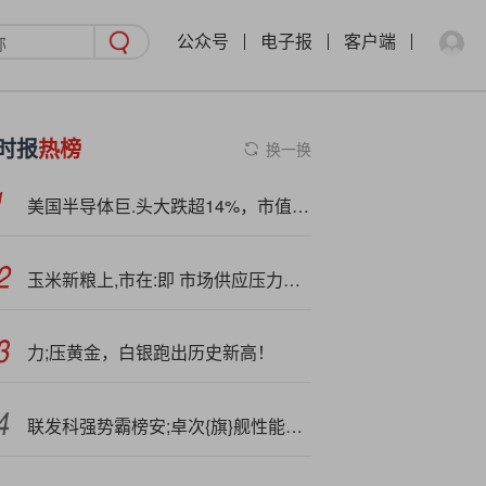
公众号
电子报
客户端
时报
热榜
换一换
美国半导体巨.头大跌超14%，市值一夜蒸发超1500亿元！发生了什么？
玉米新粮上,市在:即 市场供应压力增大
力;压黄金，白银跑出历史新高！
联发科强势霸榜安;卓次{旗}舰性能榜！清一色全是天玑8系芯片