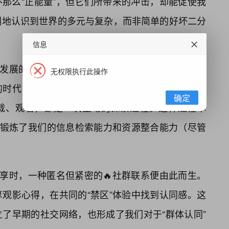
那么“正能量”，但它们所带来的冲击，却能促使我
刻地认识到世界的多元与复杂，而非简单的好坏二分
信息
络发展的早期阶段密不可分。在那个搜索引擎不如今
无权限执行此操作
时代，“禁漫”更像是隐藏在暗处的🔥宝藏，等待着
确定
载、观看，都是一次主动的探索过程。这种过程本
也锻炼了我们的信息检索能力和资源整合能力（尽管
分享时，一种匿名但紧密的🔥社群联系便由此而生。
享观影心得，在共同的“禁区”体验中找到认同感。这
了早期的社交网络，也形成了我们对于“群体认同”