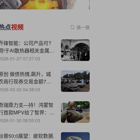
热点
视频
换一换
乔锋智能：公司产品可?
用!于AI散热器相关金属零
部件加工 目前服务于AI服
2026-01-27 07:27:03
务器产业链客户
原创 做债热情,飙升，城
农商行现券交易金额7月
创新高！
2026-02-02 04:38:03
奇瑞鼎力支—持！鸿蒙智
行首款MPV给了智界：实
车谍照曝光
2026-01-30 08:55:03
标普50;0展望：疲软数据.