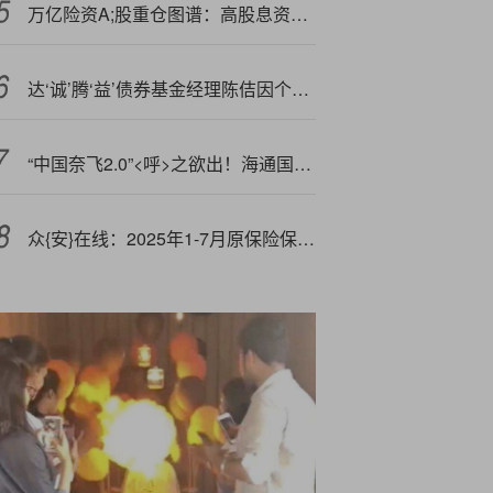
万亿险资A;股重仓图谱：高股息资产“压舱”
达‘诚’腾‘益’债券基金经理陈佶因个人原因离任
“中国奈飞2.0”<呼>之欲出！海通国际首予中国儒意“跑赢大市”评级 目标价4.5港元
众{安}在线：2025年1-7月原保险保费收入约199.17亿元