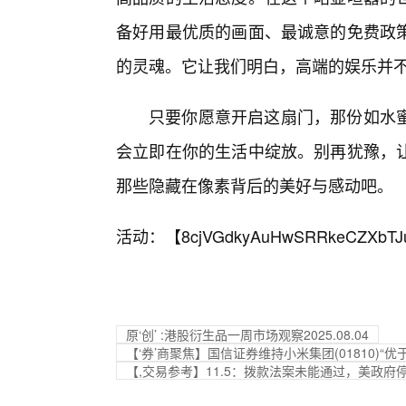
备好用最优质的画面、最诚意的免费政策
的灵魂。它让我们明白，高端的娱乐并
只要你愿意开启这扇门，那份如水
会立即在你的生活中绽放。别再犹豫，
那些隐藏在像素背后的美好与感动吧。
活动：【
8cjVGdkyAuHwSRRkeCZXbTJ
原‘创’ :港股衍生品一周市场观察2025.08.04
【‘券’商聚焦】国信证券维持小米集团(01810)
【,交易参考】11.5：拨款法案未能通过，美政府