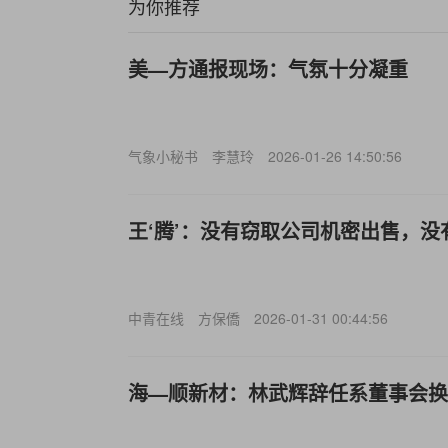
为你推荐
美—方通报现场：气氛十分凝重
气象小秘书
李慧玲
2026-01-26 14:50:56
王‘腾’：没有窃取公司机密出售，没
中青在线
方保僑
2026-01-31 00:44:56
海—顺新材：林武辉辞任系董事会换