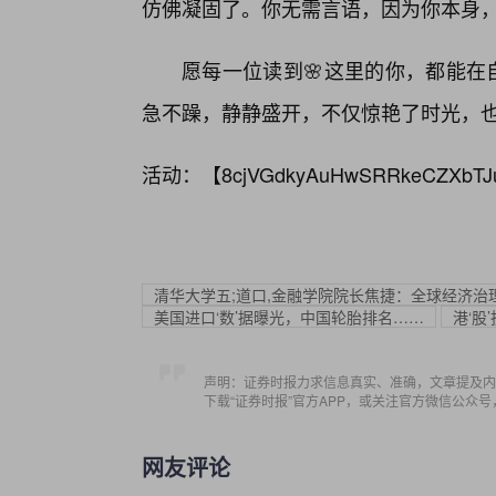
仿佛凝固了。你无需言语，因为你本身，
愿每一位读到🌸这里的你，都能在
急不躁，静静盛开，不仅惊艳了时光，
活动：【
8cjVGdkyAuHwSRRkeCZXbTJ
清华大学五;道口,金融学院院长焦捷：全球经济治理
美国进口‘数’据曝光，中国轮胎排名……
港‘股
声明：证券时报力求信息真实、准确，文章提及内
下载“证券时报”官方APP，或关注官方微信公众
网友评论