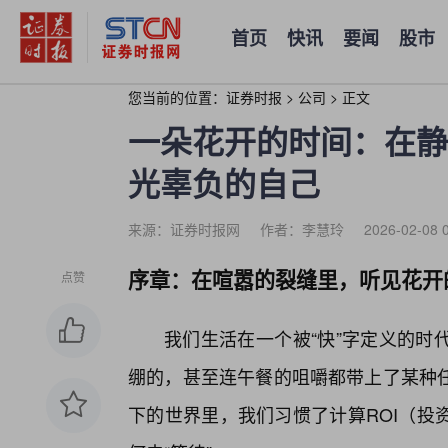
首页
快讯
要闻
股市
您当前的位置：
证券时报
>
公司
>
正文
一朵花开的时间：在静
光辜负的自己
来源：证券时报网
作者：李慧玲
2026-02-08 
序章：在喧嚣的裂缝里，听见花开
点赞
我们生活在一个被“快”字定义的时
绷的，甚至连午餐的咀嚼都带上了某种
下的世界里，我们习惯了计算ROI（投