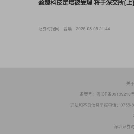
盈趣科技定增被受理 将于深交所{上}
证券时报网
曹晨
2025-08-05 21:44
关
备案号：
粤ICP备09109218
违法和不良信息举报电话：0755-83
深圳证券