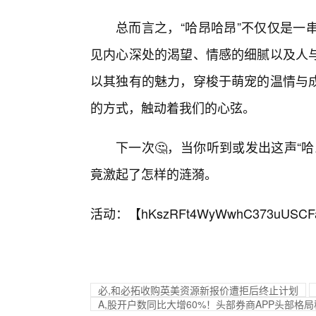
总而言之，“哈昂哈昂”不仅仅是一
见内心深处的渴望、情感的细腻以及人
以其独有的魅力，穿梭于萌宠的温情与
的方式，触动着我们的心弦。
下一次🤔，当你听到或发出这声“
竟激起了怎样的涟漪。
活动：【
hKszRFt4WyWwhC373uUSCF
必,和必拓收购英美资源新报价遭拒后终止计划
A,股开户数同比大增60%！头部券商APP头部格