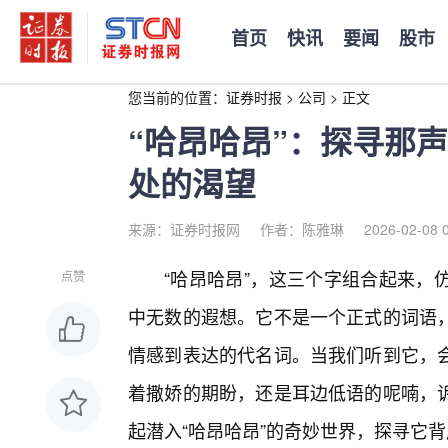
首页
快讯
要闻
股市
您当前的位置：
证券时报
>
公司
>
正文
“哈昂哈昂”：探寻那
处的渴望
来源：证券时报网
作者：陈雅琳
2026-02-08 
“哈昂哈昂”，这三个字组合起来，
点赞
中无数的遐想。它不是一个正式的词语
情感到表达的代名词。当我们听到它，
着撒娇的期盼，还是耳边低语的呢喃，
起潜入“哈昂哈昂”的奇妙世界，探寻它