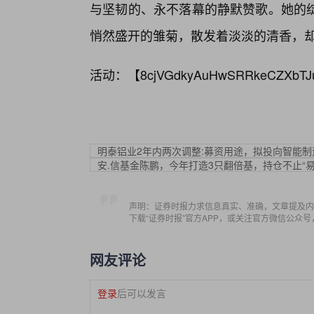
与坚韧的、永不落幕的静默赞歌。她的
悄然盛开的雏菊，散发着淡淡的清香，
活动：【
8cjVGdkyAuHwSRRkeCZXbTJ
明泰铝业2年内两次调整:募资用途，拟投向智能制
安.信基金陈鹏，今年打造3只翻倍基，持仓不止“易
声明：证券时报力求信息真实、准确，文章提及内
下载“证券时报”官方APP，或关注官方微信公众
网友评论
登录
后可以发言