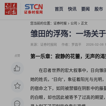
首页
快讯
要闻
股市
您当前的位置：
证券时报
>
公司
>
正文
雏田的浮殇：一场关于
来源：证券时报网
作者：罗昌平
2026-02-08 
第一乐章：寂静的花蕾，无声的渴
点赞
在忍者世界的宏大叙事中，日向雏
她的姓氏，“日向”，象征着阳光与光明，
的宿命之下，如同被禁锢在阴影中的藤
的白眼，却也因此被寄予了过高的期望