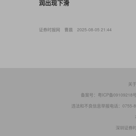
润出现下滑
证券时报网
曹晨
2025-08-05 21:44
关
备案号：
粤ICP备09109218
违法和不良信息举报电话：0755-83
深圳证券