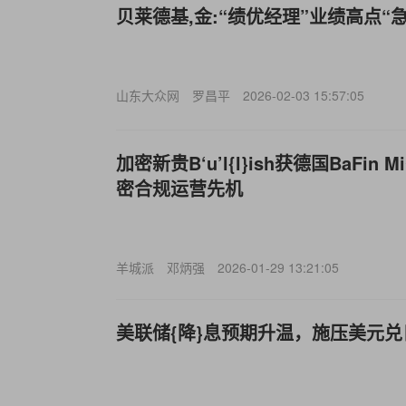
贝莱德基,金:“绩优经理”业绩高点“
山东大众网
罗昌平
2026-02-03 15:57:05
加密新贵B‘u’l{l}ish获德国BaFin
密合规运营先机
羊城派
邓炳强
2026-01-29 13:21:05
美联储{降}息预期升温，施压美元