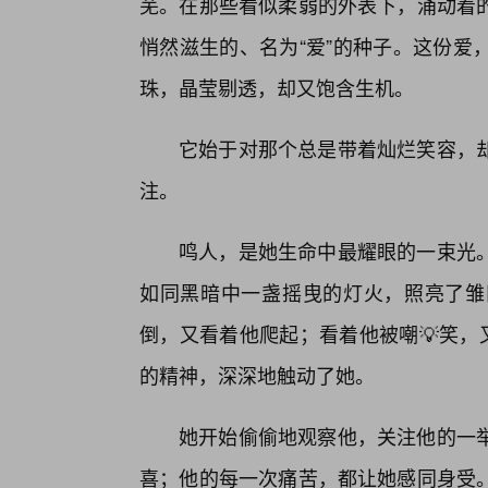
芜。在那些看似柔弱的外表下，涌动着
悄然滋生的、名为“爱”的种子。这份爱
珠，晶莹剔透，却又饱含生机。
它始于对那个总是带着灿烂笑容，
注。
鸣人，是她生命中最耀眼的一束光
如同黑暗中一盏摇曳的灯火，照亮了雏
倒，又看着他爬起；看着他被嘲💡笑，
的精神，深深地触动了她。
她开始偷偷地观察他，关注他的一举
喜；他的每一次痛苦，都让她感同身受