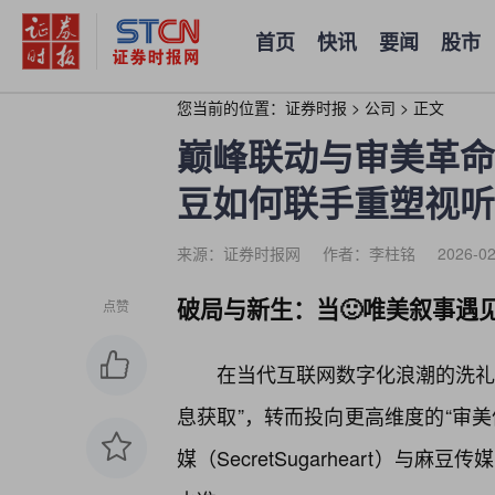
首页
快讯
要闻
股市
您当前的位置：
证券时报
>
公司
>
正文
巅峰联动与审美革命
豆如何联手重塑视听
来源：证券时报网
作者：李柱铭
2026-02
破局与新生：当🙂唯美叙事遇
点赞
在当代互联网数字化浪潮的洗礼
息获取”，转而投向更高维度的“审美
媒（SecretSugarheart）