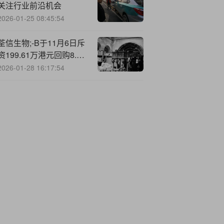
关注行业前沿机会
2026-01-25 08:45:54
荃信生物;-B于11月6日斥
资199.61万港元回购8.92
万股
2026-01-28 16:17:54