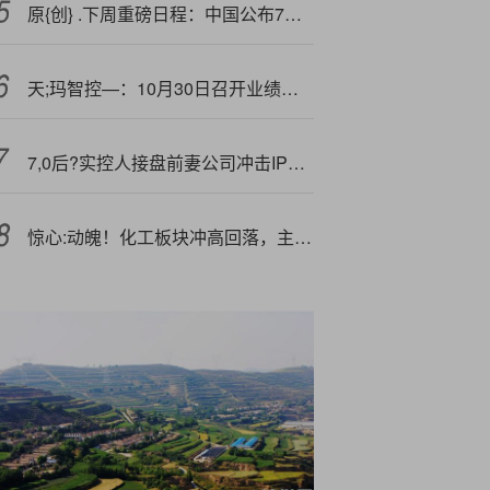
原{创} .下周重磅日程：中国公布7月通胀、进出口数据，美国限俄乌8月8日前达成协议
天;玛智控—：10月30日召开业绩说明会，投资者参与
7,0后?实控人接盘前妻公司冲击IPO，二婚娶90后
惊心:动魄！化工板块冲高回落，主力25亿抢筹！磷矿需求爆发在即，机构高呼化工景气复苏预期持续