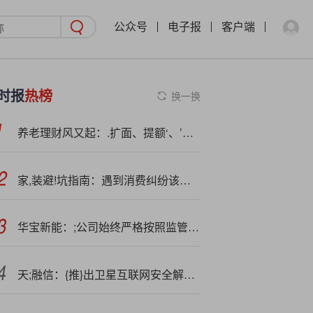
公众号
电子报
客户端
时报
热榜
换一换
养老理财风又起：.扩面、提额‘、’探索转让，白名单机构续发产品便利性提升
家,装避!坑指南：遇到消费纠纷该找哪些投诉渠道？
华宝新能：;公司始终严格按照监管要求履行信息披露义务，不存在应披露未披露事项
天;融信：{推}出卫星互联网安全解决方案