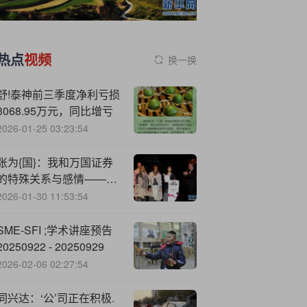
热点
视频
换一换
舒!泰神前三季度净利亏损
3068.95万元，同比增亏
2026-01-25 03:23:54
张为{国}：我和万国证券
的特殊关系与感情——兼
我国证券公司财务会计规
2026-01-30 11:53:54
范发展的点滴回顾
SME-SFI ;学术讲座预告
20250922 - 20250929
2026-02-06 02:27:54
同兴达：‘公’司正在积极.