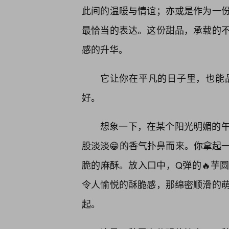
此间的温暖与情谊；亦或是作为一
最恰当的表达。这份甜品，承载的
感的升华。
它让你在平凡的日子里，也能
好。
想象一下，在某个阳光明媚的午
股淡淡😁的香气扑鼻而来。你拿起
脆的麻酥。放入口中，Q弹的🔥芋
令人愉悦的酥脆感，那绵密顺滑的
起。