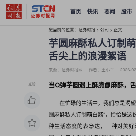
首页
快讯
要闻
股市
您当前的位置：
证券时报
>
公司
>
正文
芋圆麻酥私人订制萌
舌尖上的浪漫絮语
来源：证券时报网
作者：王小丫
2026-02
当Q弹芋圆遇上酥脆📘麻酥，
点赞
在忙碌的生活中，我们总是渴望
圆麻酥私人订制萌白酱”，恰恰是这
种生活态度的表😎达，一种对美