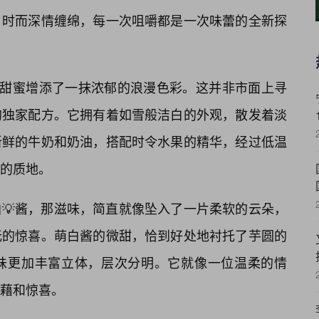
，时而深情缠绵，每一次咀嚼都是一次味蕾的全新探
份甜蜜增添了一抹浓郁的浪漫色彩。这并非市面上寻
的独家配方。它拥有着如雪般洁白的外观，散发着淡
新鲜的牛奶和奶油，搭配时令水果的精华，经过低温
的质地。
💡酱，那滋味，简直就像坠入了一片柔软的云朵，
无的惊喜。萌白酱的微甜，恰到好处地衬托了芋圆的
风味更加丰富立体，层次分明。它就像一位温柔的情
藉和惊喜。