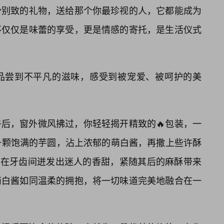
份别致的礼物，送给那个你最珍视的人，它都能成为
不仅仅是味蕾的享受，更是情感的寄托，是生活仪式
品尝到不平凡的滋味，感受到被宠爱、被呵护的美
后，窗外微风拂过，你轻轻揭开精致的🔥包装，一
一颗饱满的芋圆，沾上浓郁的萌白酱，再撒上些许酥
圆在牙齿间迸发出迷人的香甜，紧随其后的麻酥带来
萌白酱如同温柔的拥抱，将一切味道完美地融合在一