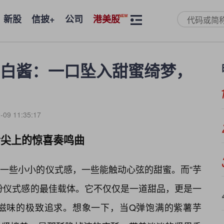
新股
信披+
公司
港美股
白酱：一口坠入甜蜜绮梦，
-09 11:35:17
舌尖上的惊喜奏鸣曲
一些小小的仪式感，一些能触动心弦的甜蜜。而“芋
份仪式感的最佳载体。它不仅仅是一道甜品，更是一
好滋味的极致追求。想象一下，当Q弹饱满的紫薯芋