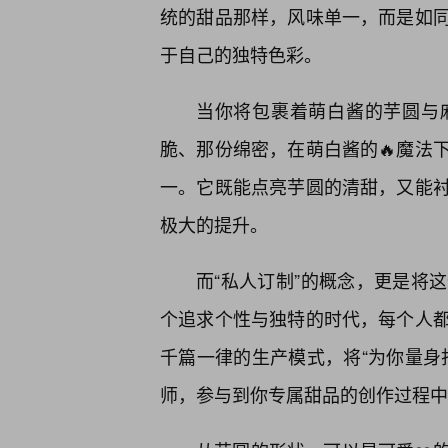
统的甜品那样，风味单一，而是如
于自己的独特色彩。
当你将包裹着萌白酱的芋圆与
脆、那份绵密，在萌白酱的🔥魔法
一。它既能点亮芋圆的清甜，又能衬
极大的提升。
而“私人订制”的概念，更是将
个追求个性与独特的时代，每个人
千篇一律的生产模式，将“为你量身
师，参与到你专属甜品的创作过程中