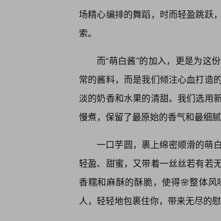
场精心编排的舞蹈，时而轻盈跳跃
索。
而“萌白酱”的加入，更是为这
常的酱料，而是我们倾注心血打造
淡的奶香和水果的清甜。我们选用
慢煮，保留了最原始的香气和最细腻
一口芋圆，裹上绵密顺滑的萌白
轻盈、甜蜜，又带着一丝丝若有若
香糯和麻酥的酥脆，使得🌸整体
人，轻轻地包裹住你，带来无尽的慰