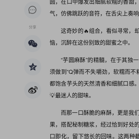
圆，在口中爆发出细腻软糯的香甜
气，仿佛跳跃的音符，在舌尖上奏响
分享
这奇妙的🔥组合，看似寻常，
恼，沉醉在这份别致的甜蜜之中。
“芋圆麻酥”的精髓，在于其独
须做到“Q弹而不失嚼劲，软糯而不
都饱含芋头的天然清香和细腻口感
💡最迷人的甜味。
而那一口酥脆的麻酥，更是我
果，搭配秘制糖浆，经过恰到好处
口即化，留下悠长的回味。这两种截