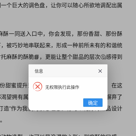
同一个巨大的调色盘，让你可以随心所欲地调配出属
麻酥一同送入口中，你会发现，那份香甜、那份酥
下，被巧妙地串联起来，形成一种前所未有的和谐统
托麻酥的酥脆📘，更能让整个甜品的层次🤔感得到
信息
这份甜蜜提升到了一个全新的高度。我们深知，在这
无权限执行此操作
都渴望拥有属于自己的专属印记。因此，我们摒弃了
确定
打造”作为我们的核心理念。你可以化身为甜品设计
。