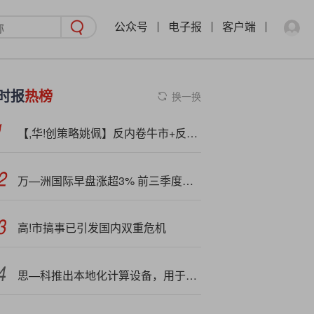
公众号
电子报
客户端
时报
热榜
换一换
【,华!创策略姚佩】反内卷牛市+反杠铃配置——策略周聚焦
万—洲国际早盘涨超3% 前三季度公司股东应占利润同比增加8.05%
高!市搞事已引发国内双重危机
思—科推出本地化计算设备，用于处理人工智能工作负载