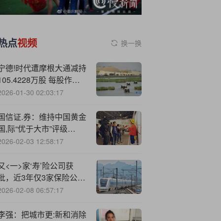
热点
视频
换一换
宁德!时代遭摩根大通减持
105.4228万股 每股作价
469.5233港元
2026-01-30 02:03:17
国信证.券：维持中国黄金
国,际“优于大市”评级
2025Q3业绩表现亮眼
2026-02-03 12:58:17
又<一>家‘寿’险公司获
批，近3年仅3家保险公司
正式开业
2026-02-08 06:57:17
李强：把城市更:新和消除