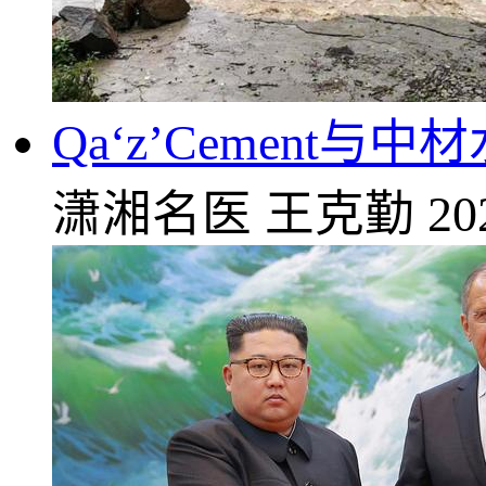
Qa‘z’Cemen
潇湘名医
王克勤
20