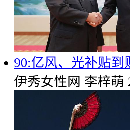
90:亿风、光补贴
伊秀女性网
李梓萌