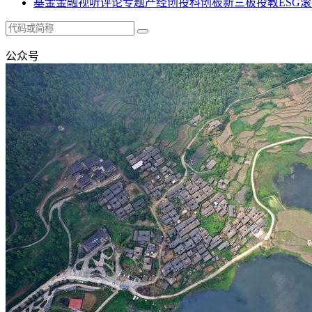
基金
金融
视听
评论
专题
产经
创投
科创板
新三板
投教
ESG
滚
公众号