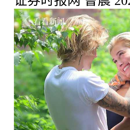
证券时报网
曹晨
20