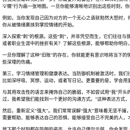
💡猬”行为画一张地图。一旦你能够清晰地识别出这些时刻，
例如，当你发现自己因为对方的一个无心之语就勃然大怒时，
你从被情绪裹挟到掌控情绪的开始。
深入探索“刺”的根源。这些“刺”，并非凭空而生，它们往往
或者职业生涯中的挫折有关？了解这些根源，能够帮助你明白，
一旦你理解了这种“旧账”的存在，你就能更有意识地将当下
些深埋的伤痛。
第三，学习情绪管理和健康表达。当防御机制被激活时，我们
比如深呼吸、冥想、运动，或者写日记。更重要的是，学会用
与其用攻击性的语言来掩饰自己的脆弱，不如尝试用“我”开头
过，我希望我们能找到一个更好的沟通方式。”这种表达方式
然后，重新定义“强大”。我们常常误解“强大”意味着无坚不
需要帮助、能够表达自己的恐惧、能够接受自己不完美的人，
放下那个时刻都在防御的姿态，允许自己偶尔示弱，你会发现