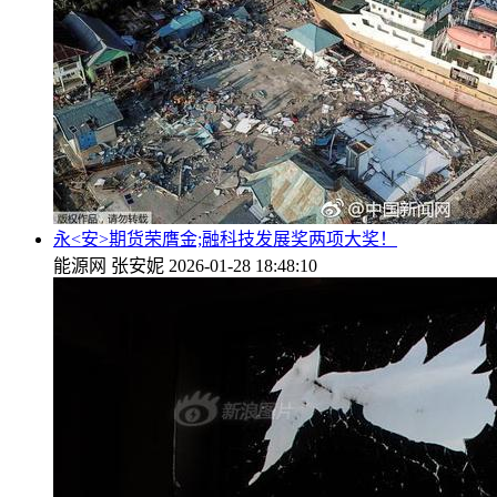
永<安>期货荣膺金;融科技发展奖两项大奖！
能源网
张安妮
2026-01-28 18:48:10