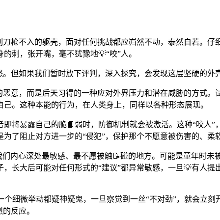
一副刀枪不入的躯壳，面对任何挑战都应岿然不动，泰然自若。
的刺，张开嘴，毫不犹豫地💡“咬”人。
愤怒。但如果我们暂时放下评判，深入探究，会发现这层坚硬的外
生的恶意，而是后天习得的一种应对外界压力和潜在威胁的方式。
自己。这种本能的行为，在人类身上，同样以各种形态展现。
即将暴露自己的脆📘弱时，防御机制就会被激活。这种“咬人
为了阻止对方进一步的“侵犯”，保护那个不愿意被伤害的、柔
及了我们内心深处最敏感、最不愿被触📝碰的地方。可能是童年时
子，长大后可能对任何形式的“建议”都异常敏感，一旦💡有人
一个细微举动都疑神疑鬼，一旦察觉到一丝“不对劲”，就会立
烈的反应。