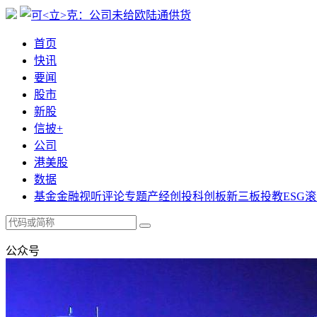
首页
快讯
要闻
股市
新股
信披+
公司
港美股
数据
基金
金融
视听
评论
专题
产经
创投
科创板
新三板
投教
ESG
滚
公众号