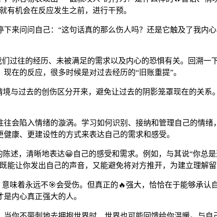
你就有机会在反应发生之前，进行干预。
停下来问问自己：“这句话真的那么伤人吗？还是它触及了我内心
与我们过往的经历、未被满足的需求以及内心的恐惧有关。回溯一
现在的反应，很多时候是对过去经历的“旧账重提”。
的情境与过去的创伤区分开来，避免让过去的阴影笼罩现在的关系
往往会陷入情绪的漩涡。学习如何识别、接纳和管理自己的情绪，
更健康、更建设性的方式来表达自己的需求和感受。
的陈述，清晰地表达😀自己的感受和需求。例如，与其说“你总是
，既能让你发出自己的声音，又能避免将对方推开，为建立理解留
摧，意味着永远不🎯会受伤。但真正的🔥强大，恰恰在于能够承
才是内心真正强大的人。
，当你不带刺地去拥抱世界时，世界也可能回馈给你温暖。与自己