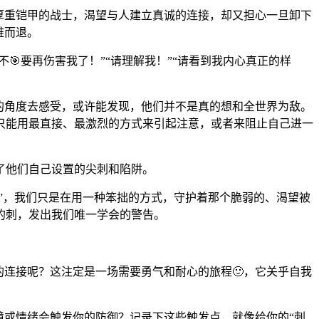
厚重铠甲的战士，渴望与人建立真诚的连接，却又担心一旦卸下
难而退。
🎯要再伤害我了！”“请理解我！”“请看到我内心真正的样
们的角度去感受，或许能发现，他们并不是真的想和全世界为敌。
只能用最直接、最激烈的方式来引起注意，或者来阻止自己进一
了他们自己设置的尖刺和陷阱。
人”，我们只是在用一种笨拙的方式，守护着那个脆弱的、渴望被
的刺，发出我们唯一学会的警告。
的连接呢？这注定是一场需要勇气和耐心的旅程🙂，它关乎自我
境或情绪会触发你的防御？记录下这些触发点，就像给你的“刺