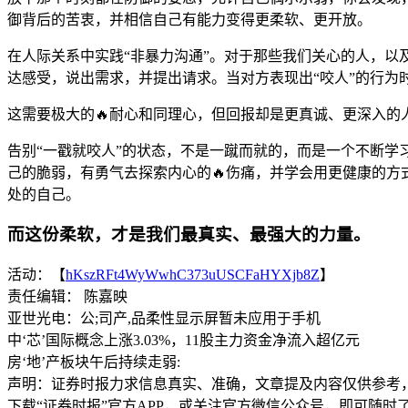
御背后的苦衷，并相信自己有能力变得更柔软、更开放。
在人际关系中实践“非暴力沟通”。对于那些我们关心的人，以
达感受，说出需求，并提出请求。当对方表现出“咬人”的行为
这需要极大的🔥耐心和同理心，但回报却是更真诚、更深入的人
告别“一戳就咬人”的状态，不是一蹴而就的，而是一个不断
己的脆弱，有勇气去探索内心的🔥伤痛，并学会用更健康的方
处的自己。
而这份柔软，才是我们最真实、最强大的力量。
活动：【
hKszRFt4WyWwhC373uUSCFaHYXjb8Z
】
责任编辑： 陈嘉映
亚世光电：公;司产,品柔性显示屏暂未应用于手机
中‘芯’国际概念上涨3.03%，11股主力资金净流入超亿元
房‘地’产板块午后持续走弱:
声明：证券时报力求信息真实、准确，文章提及内容仅供参考
下载“证券时报”官方APP，或关注官方微信公众号，即可随