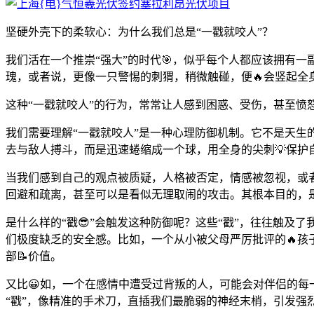
坚硬外壳下的柔软心：为什么我们总是“一戳就咬人”？
我们活在一个推崇“强大”的时代🎯，似乎每个人都应该拥有
瑰，或者说，更像一只警惕的刺猬，稍微触碰，便🔥会竖起全身
这种“一戳就咬人”的行为，常常让人感到困惑、受伤，甚至
我们需要理解“一戳就咬人”是一种心理防御机制。它不是天
去与敌人搏斗，而是迅速蜷缩成一个球，用全身的尖刺💡保护
当我们感到自己的观点被质疑，人格被否定，情感被忽视，或者
回避和疏离，甚至可以是看似无理取闹的攻击。其根本目的，是
是什么样的“戳😎”会触发这种防御呢？这些“戳”，往往触
们极度缺乏的安全感。比如，一个从小被父母严厉批评的🔥孩
部📝价值。
又比😀如，一个在感情中遭受过背叛的人，可能会对伴侣的每
“戳”，像精准的手术刀，直插我们最脆弱的神经末梢，引发强