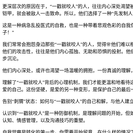
更深层次的原因在于，“一戳就咬人”的人，往往内心深处渴
铠甲，就会被敌人一击致命。所以，他们选择了一种“先发制人
这是一种病急乱投医式的自救，也是一种带着悲观色彩的自我保护
子！”
我们常常会抱怨身边那些“一戳就咬人”的人，觉得🌸他们难
他们的攻击性，往往是他们内心孤独、无助和恐惧的投射。他
步沉沦。
他们内心深处，或许也渴望一场温暖的拥抱，一份真诚的理解
理解了“一戳就咬人”背后的心理机制，我们才能更温和地看待
爱的自己。这份坚硬，是爱的另一种变形，是保护自己的最后
告别“刺猬”状态：如何与“一戳就咬人”的自己和解，与他人建
认识到“一戳就咬人”是一种防御机制，是理解问题的开始，但
认知、情感管理，以及沟通技巧的重塑。
自我觉察是转化的第一步。你需要开始留意，在什么样的情况下