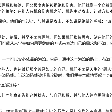
望被理解和接纳，但又极度害怕被拒绝和伤害。他们就像一个穿着
”的策略：在别人有机会伤害我之前，我先主动攻击，让对方知
。他们的“咬人”，与其说是攻击，不如说是绝望的呼喊：“请不
以相处，刻薄，甚至不🎯可理喻。但如果我们换位思考，站在他
们可能从未学会如何用更健康的方式来表达自己的需求和不满，
，一个可以安心依靠的港湾。只是，通往这个港湾的路上，布满
这些人，也包🎁括那个曾经如此的自己。我们不🎯是天生的“恶
一道防线。当这道防线被轻易攻破时，我们便会本能地竖起全身
立真诚连接？
如何才能真正告别这种状态，与自己和解，并与他人建立更健康
，你容易表现出“一戳就咬人”的行为？是什么样的🔥言语、情