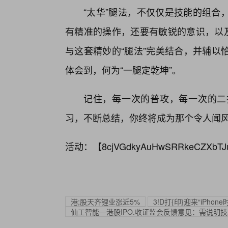
“太华”腿法，不仅仅是技能的组合
有精准的操作，还要有敏锐的意识，以及
与这套精妙的“腿法”完美结合，并辅以
体会到，何为“一腿定乾坤”。
记住，每一次的普攻，每一次的二
习，不断总结，你终将成为那个令人闻风
活动：【
8cjVGdkyAuHwSRRkeCZXbTJ
港;股天齐锂业涨近5%
3!D打{印}迎来“iPhone
仙工智能—港股IPO.收证监会反馈意见：需说明