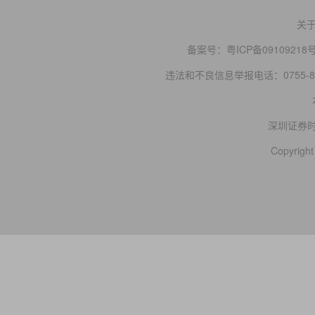
关
备案号：
粤ICP备09109218
违法和不良信息举报电话：0755-83
深圳证券
Copyright