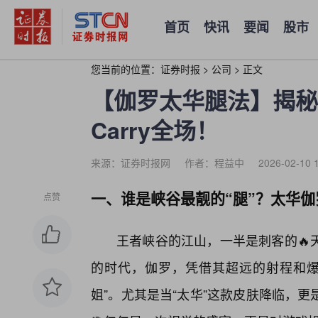
首页
快讯
要闻
股市
您当前的位置：
证券时报
>
公司
>
正文
【伽罗太华腿法】揭秘
Carry全场！
来源：证券时报网
作者：程益中
2026-02-10 
一、谁是峡谷最靓的“腿”？太华
点赞
王者峡谷的江山，一半是刺客的🔥
的时代，伽罗，凭借其超远的射程和爆
姐”。尤其是当“太华”这款皮肤降临，