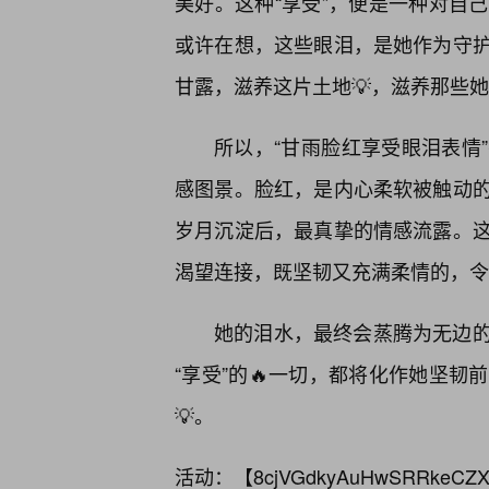
美好。这种“享受”，便是一种对自
或许在想，这些眼泪，是她作为守护
甘露，滋养这片土地💡，滋养那些
所以，“甘雨脸红享受眼泪表情
感图景。脸红，是内心柔软被触动
岁月沉淀后，最真挚的情感流露。
渴望连接，既坚韧又充满柔情的，令
她的泪水，最终会蒸腾为无边的
“享受”的🔥一切，都将化作她坚
💡。
活动：【
8cjVGdkyAuHwSRRkeCZX