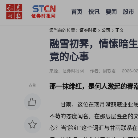
首页
快讯
要闻
股市
您当前的位置：
证券时报
>
公司
>
正文
融雪初霁，情愫暗生
竟的心事
来源：证券时报网
作者：周轶君
2026-02
那一抹绯红，是何人激起的春
点赞
甘雨，这位在璃月港兢兢业业
不苟的态度闻名。在那层层叠叠的文
心？当“脸红”这个词汇与甘雨联系