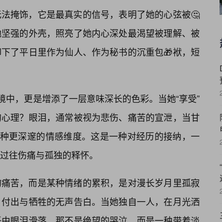
法掩饰，它是最真实的信号，表明了她的心弦被🤔
她坚强的外壳，照亮了她内心深处最渴望被理解、被
下了平日里作为仙人、作为秘书的沉重包🎁袱，短
境中，更是增添了一层意味深长的色彩。当她“享受”
的心理？眼泪，通常被视为悲伤、痛苦的宣泄，当甘
一种更深邃的情感维度。这是一种对经历的接纳，一
过往伤痛与孤独的释怀。
的痛苦，而是某种情绪的累积，是对漫长岁月里孤寂
付出与牺牲的无声告白。当她独自一人，在月光洒
任由眼泪滑落，那不是绝望的哭泣，而是一种带着淡