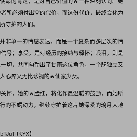
己使命的肯定，是对自己价值的🔥一种深刻认同。她
者所必须付出💡的代价，而这份代价，最终会化为
她所守护的人们。
”并非单一的情感表达，而是一个复杂而多层次的情
的信号；享受，是对经历的接纳与释怀；眼泪，则是
这一切，共同勾勒出了甘雨这位角色，一个既独立又
人心疼又无比珍视的🔥仙家少女。
关怀，她的🔥脸红，将化作最温暖的鼓励，而她所
韧前行的不竭动力，继续守护着这片她深爱的璃月大地
bTJuTftKYX
】