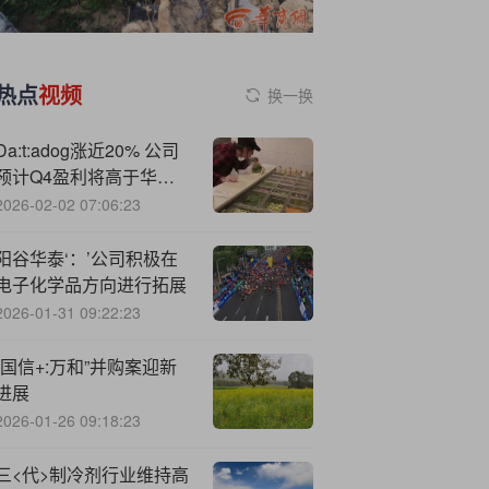
热点
视频
换一换
Da:t:adog涨近20% 公司
预计Q4盈利将高于华尔
街预期
2026-02-02 07:06:23
阳谷华泰‘：’公司积极在
电子化学品方向进行拓展
2026-01-31 09:22:23
“国信+:万和”并购案迎新
进展
2026-01-26 09:18:23
三<代>制冷剂行业维持高