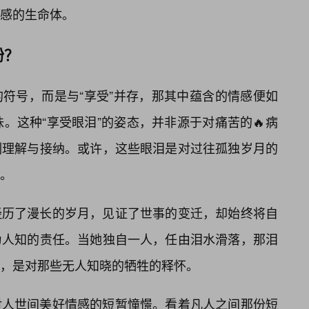
感的生命体。
盼？
符号，而是与“享受”并存，那其中蕴含的情感便如
味。这种“享受眼泪”的姿态，并非源于对痛苦的🔥病
刻理解与接纳。或许，这些眼泪是对过往孤独岁月的
。
经历了漫长的岁月，见证了世事的变迁，却始终将自
为人知的责任。当她独自一人，任由泪水滑落，那泪
，是对那些无人知晓的牺牲的释怀。
对人世间美好情感的短暂憧憬。看着凡人之间那份短