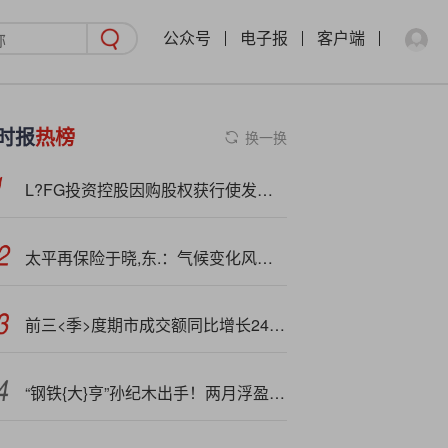
公众号
电子报
客户端
时报
热榜
换一换
L?FG投资控股因购股权获行使发行40万股
太平再保险于晓,东.：气候变化风险已逐步转化成系统性、结构性、政策性风险
前三<季>度期市成交额同比增长24.11%
“钢铁{大}亨”孙纪木出手！两月浮盈9.74亿元！