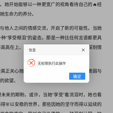
”。她开始能够以一种更宽广的视角看待自己的🔥经
她生命力的养分。
她与他人之间的情感交流，开启了新的可能性。当她
种“享受眼泪”的姿态，那是一种比任何言语都更具
非高高在上、遥不可及的仙人，而是一个有着深刻情
信息
无权限执行此操作
些真正关心她的人，让他们看到她内心深处的脆弱与
确定
的欲望。
未来的期盼。或许，当她“享受”着流泪时，她也看
而得🌸以安稳的世界，那些因她的坚守而得以延续的