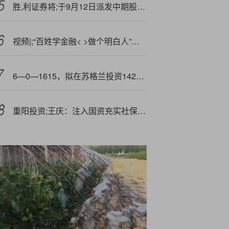
胜,利证券将;于9月12日派发中期股息每股0.015港元
视频|;“百姓学金融< >做个明白人”金融教育宣传市集活动
6—0—1615，拟在苏格兰投资142亿元，建设海上风电项目！
重阳投资;王庆：注入国资充实社保，破解房地产负财富效应