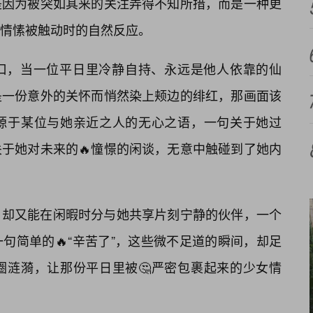
是因为被突如其来的关注弄得不知所措，而是一种更
情愫被触动时的自然反应。
口，当一位平日里冷静自持、永远是他人依靠的仙
是一份意外的关怀而悄然染上颊边的绯红，那画面该
源于某位与她亲近之人的无心之语，一句关于她过
于她对未来的🔥憧憬的闲谈，无意中触碰到了她内
、却又能在闲暇时分与她共享片刻宁静的伙伴，一个
句简单的🔥“辛苦了”，这些微不足道的瞬间，却足
圈涟漪，让那份平日里被🤔严密包裹起来的少女情