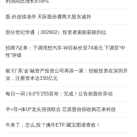
利润同比增长8.09%
股.价连续涨停 天际股份遭两大股东减持
部分世纪华通（.002602）投资者索赔获赔到位
招商?证券：下调理想汽车-W目标价至74港元 下调至“中
性”评级
银‘行’系‘金’融资产投资公司再添一家：招银投资在深圳开
业，注册资本达150亿元
每日一词 | 6,0‘5’255宣布：完成！公告前股价异动
半<导>体I;P龙头强强联合 芯原股份拟收购芯来科技
牛来了，怎么.投？擒牛ETF:藏宝图请查收！