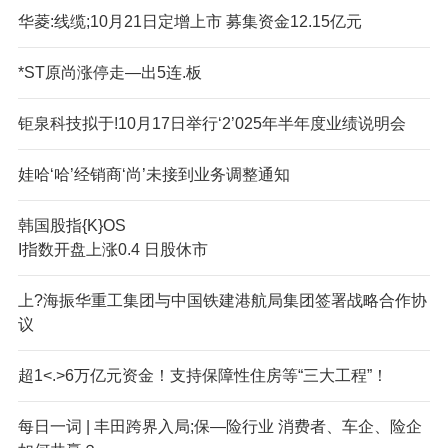
华菱:线缆;10月21日定增上市 募集资金12.15亿元
*ST原尚涨停走—出5连.板
钜泉科技拟于!10月17日举行‘2’025年半年度业绩说明会
娃哈‘哈’经销商‘尚’未接到业务调整通知
韩国股指{K}OS
I指数开盘上涨0.4 日股休市
上?海振华重工集团与中国铁建港航局集团签署战略合作协
议
超1<.>6万亿元资金！支持保障性住房等“三大工程”！
每日一词 | 丰田跨界入局;保—险行业 消费者、车企、险企