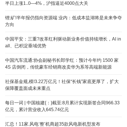
半日上涨1..0—4%，沪指逼近4000点大关
锂;矿!半年报仍指向资源端 业内：低成本盐湖将是未来争夺
方向
中国平安：三重?改革红利驱动新业务价值持续增长，AI in
all、已积淀垂域优势
中国汽车流通:协会副秘书长郎学红：预计今年约 1500 家
4S 店倒闭，传统豪车经销商改卖华为系等高端新能源
社保基金规,模!3.22万亿元！社保“长钱”家底更厚了，扩大
保障覆盖面成未来重点
每日一词 | 中国核建{：}截至:8月累计实现新签合同966.33
亿元，累计营业收入645.74亿元
汇总！11家.风电‘整’机商超35款风电新机型发布