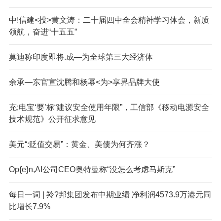
中!信建<投>黄文涛：二十届四中全会精神学习体会，新质
领航，奋进“十五五”
莫迪称印度即将.成—为全球第三大经济体
余承—东官宣沈腾和杨幂<为>享界品牌大使
充;电宝‘要’标“建议安全使用年限”，工信部《移动电源安全
技术规范》公开征求意见
美元“:贬值交易”：黄金、美债为何齐涨？
Op{e}n,AI公司CEO奥特曼称“没怎么考虑马斯克”
每日一词 | 羚?邦集团发布中期业绩 净利润4573.9万港元同
比增长7.9%