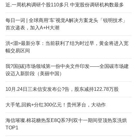
近.一周机构调研个股110多只 中宠股份调研机构数最多
每日一词 | 全球商用‘车’视觉A
解决方案龙头「锐明技术」
首次递表，加入A+H大潮
洪<灝>最新分享：当前获利了结为时过早，黄金将进入宽
幅交易区间
我?国{碳}市场领域第一份中央文件印发——全国碳市场建
设迈入新阶段（美丽中国）
10月.24日三未信安发布公?告，股东减持122.78万股
大手笔,回购+分红300亿元！贵州茅台，大动作
海信璀璨.棉花糖热泵E8Q系?列双十一期间登顶热泵洗烘
TOP1