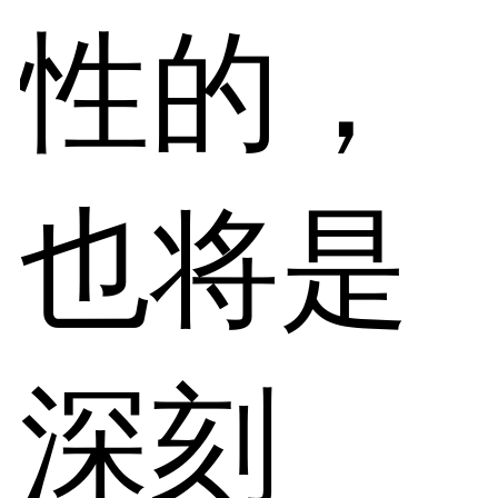
性的，
也将是
深刻