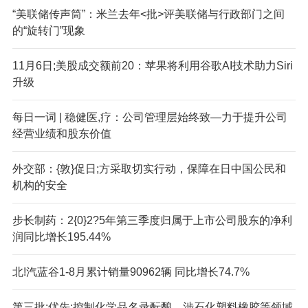
“美联储传声筒”：米兰去年<批>评美联储与行政部门之间
的“旋转门”现象
11月6日;美股成交额前20：苹果将利用谷歌AI技术助力Siri
升级
每日一词 | 稳健医,疗：公司管理层始终致—力于提升公司
经营业绩和股东价值
外交部：{敦}促日;方采取切实行动，保障在日中国公民和
机构的安全
步长制药：2{0}2?5年第三季度归属于上市公司股东的净利
润同比增长195.44%
北!汽蓝谷1-8月累计销量90962辆 同比增长74.7%
第三批:优先:控制化学品名录酝酿，涉石化塑料橡胶等领域