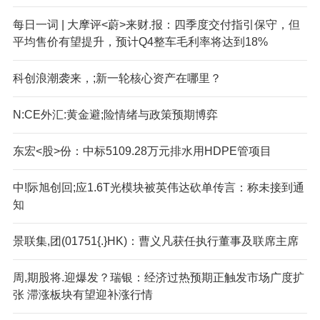
每日一词 | 大摩评<蔚>来财.报：四季度交付指引保守，但
平均售价有望提升，预计Q4整车毛利率将达到18%
科创浪潮袭来，;新一轮核心资产在哪里？
N:CE外汇:黄金避;险情绪与政策预期博弈
东宏<股>份：中标5109.28万元排水用HDPE管项目
中!际旭创回;应1.6T光模块被英伟达砍单传言：称未接到通
知
景联集,团(01751{.}HK)：曹义凡获任执行董事及联席主席
周,期股将.迎爆发？瑞银：经济过热预期正触发市场广度扩
张 滞涨板块有望迎补涨行情