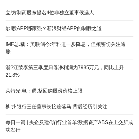
立!方制药股东提名4位非独立董事候选人
炒!股APP哪家强？新浪财经APP的制胜之道
IMF总.裁：美联储今:年料进一步降息，但须密切关注通
胀！
浙?江荣泰第三季度归母净利润为7985万元，同比上升
21.8%
莱特光:电：调;整回购股份价格上限
柳:州银行三任董事长接连落马 背后经历引关注
每日一词 | 央企及建{筑}行业首单:数据资产ABS在上交所成
功发行