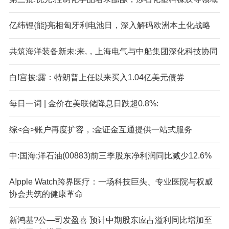
亿纬锂{能}亮相匈牙利电池日，深入解码欧洲本土化战略
共筑海洋装备新未:来,，上海电气与中船集团深化科技协同
白!宫披:露：特朗普上任以来买入1.04亿美元债券
每日一词 | 金价在美联储降息日跌超0.8%:
综<合>账户再度扩容，:金证金互通提供一站式服务
中:国海:洋石油(00883)前三季股东净利润同比减少12.6%
A!pple Watch跨界医疗：一场科技巨头、专业医院与权威
协会共筑的健康革命
新鸿基?公—司发盈喜 预计中期股东应占溢利同比增加至