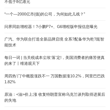
不低于8亿港元
“一个—2000亿市{值}的公司，为何如此儿戏？”
问界同款增程器！?小鹏P7+、G6增程版申报信息曝光
广汽、华为联合打造全新品牌启境 全系?配备华为乾?崑智
能技术
每日一词 | 当关税成本尘埃‘落’定!，美国消费者的痛苦便真
的来了丨维港观天下
周四热‘门’中概股涨跌不一 万国数据涨10.2%，阿里巴巴跌
1.82%
原油：<油>价上;涨 收复特朗普宣称乌克兰谈判取得进展后
的失地