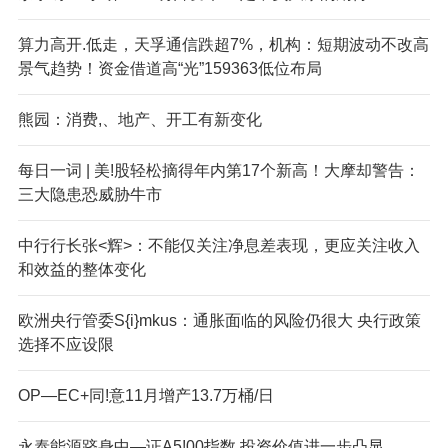
算力高开.低走，天孚通信跌超7%，机构：短期波动不改高
景气趋势！资金借道高“光”159363低位布局
熊园：消费,、地产、开工有新变化
每日一词 | 美!股轻松摘得年内第17个新高！大摩却警告：
三大隐患恐威胁牛市
中行行长张<辉>：不能仅关注净息差表现，更应关注收入
和效益的整体变化
欧洲央行管委S{i}mkus：通胀面临的风险仍很大 央行政策
选择不应设限
OP—EC+同!意11月增产13.7万桶/日
永泰能源跻身中—证A5!00指数 投资价值进一步凸显