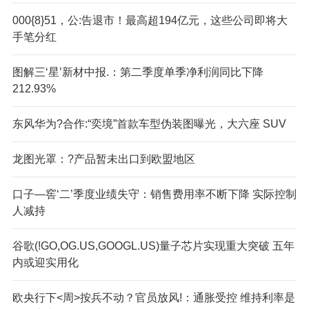
000{8}51，公:告退市！最高超194亿元，这些公司即将大
手笔分红
图解三‘星’新材中报.：第二季度单季净利润同比下降
212.93%
东风华为?合作:“奕境”首款车型伪装图曝光，大六座 SUV
龙图光罩：?产品暂未出口到欧盟地区
口子—窖‘二’季度业绩失守：销售费用率不断下降 实际控制
人减持
谷歌(!GO,OG.US,GOOGL.US)量子芯片实现重大突破 五年
内或迎实用化
欧央行下<周>按兵不动？官员放风!：通胀受控 维持利率是