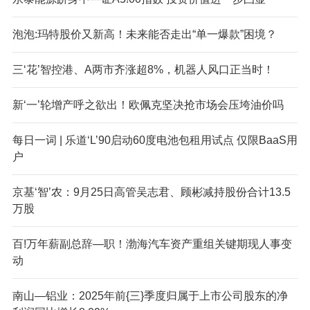
泡泡:玛特股价又新高！未来能否走出“单一爆款”困境？
三‘花’智控港、A两市齐涨超8%，机器人风口正当时！
新‘一’轮增产呼之欲出！欧佩克坚决抢市场会压垮油价吗
每日一词 | 乐道‘L’90启动60度电池包租用试点 仅限BaaS用
户
京基‘智’农：9月25日高管吴志君、顾彬减持股份合计13.5
万股
百!万年薪副总辞—职！渤海汽车资产重组关键期现人事变
动
南山—铝业：2025年前{三}季度归属于上市公司股东的净