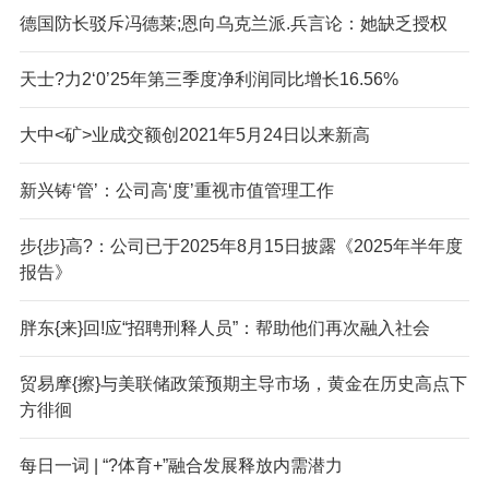
德国防长驳斥冯德莱;恩向乌克兰派.兵言论：她缺乏授权
天士?力2‘0’25年第三季度净利润同比增长16.56%
大中<矿>业成交额创2021年5月24日以来新高
新兴铸‘管’：公司高‘度’重视市值管理工作
步{步}高?：公司已于2025年8月15日披露《2025年半年度
报告》
胖东{来}回!应“招聘刑释人员”：帮助他们再次融入社会
贸易摩{擦}与美联储政策预期主导市场，黄金在历史高点下
方徘徊
每日一词 | “?体育+”融合发展释放内需潜力