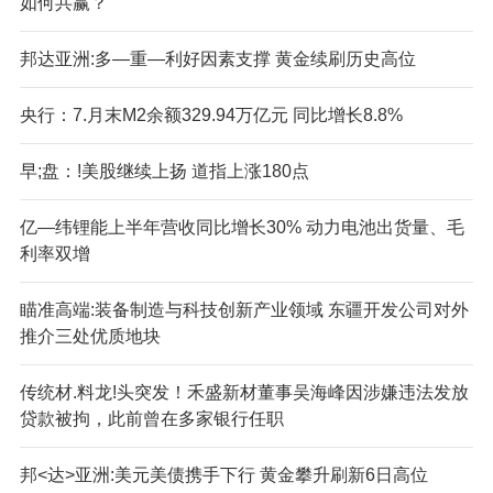
如何共赢？
邦达亚洲:多—重—利好因素支撑 黄金续刷历史高位
央行：7.月末M2余额329.94万亿元 同比增长8.8%
早;盘：!美股继续上扬 道指上涨180点
亿—纬锂能上半年营收同比增长30% 动力电池出货量、毛
利率双增
瞄准高端:装备制造与科技创新产业领域 东疆开发公司对外
推介三处优质地块
传统材.料龙!头突发！禾盛新材董事吴海峰因涉嫌违法发放
贷款被拘，此前曾在多家银行任职
邦<达>亚洲:美元美债携手下行 黄金攀升刷新6日高位